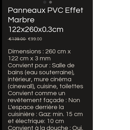
Panneaux PVC Effet
Marbre
122x260x0.3cm
Regular
Sale
 €139.00 
€99.00
Price
Price
Dimensions : 260 cm x
122 cm x 3 mm
Convient pour : Salle de
bains (eau souterraine),
intérieur, mure cinéma
(cinewall), cuisine, toilettes
Convient comme un
revêtement façade : Non
L'espace derrière la
cuisinière : Gaz: min. 15 cm
et électrique: 10 cm
Convient à la douche : Oui,