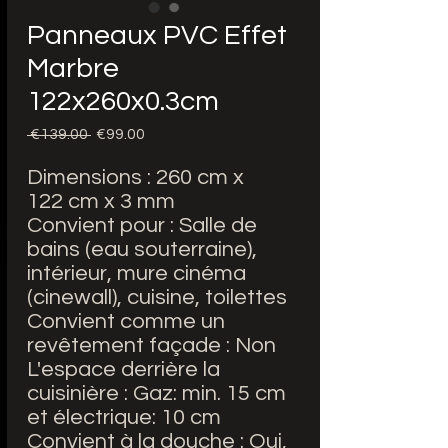
Panneaux PVC Effet
Marbre
122x260x0.3cm
Regular
Sale
 €139.00 
€99.00
Price
Price
Dimensions : 260 cm x
122 cm x 3 mm
Convient pour : Salle de
bains (eau souterraine),
intérieur, mure cinéma
(cinewall), cuisine, toilettes
Convient comme un
revêtement façade : Non
L'espace derrière la
cuisinière : Gaz: min. 15 cm
et électrique: 10 cm
Convient à la douche : Oui,