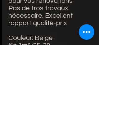
pour vos rénovations
Pas de tros travaux
nécessaire. Excellent
rapport qualité-prix
Couleur: Beige
Kg 1m² :25-30
Kg paquet : 25-30
1 paquet : 1m²
Dimension : 30x30 cm
9.5€/unité
Lieu d'utilisation: Intérieur
et extérieur / Salle de bain
Matière principale: Marbre
Conseil avant la pose : le
mur d'application pour le
montage des panneaux
doit être solide, d'aplomb,