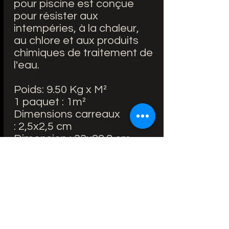
pour piscine est conçue
pour résister aux
intempéries, à la chaleur,
au chlore et aux produits
chimiques de traitement de
l'eau.
Poids: 9.50 Kg x M²
1 paquet : 1m²
Dimensions carreaux
: 2,5x2,5 cm
Dimension : 33x29.8 cm
7.5€/unité
Lieu d'utilisation: Intérieur
et extérieur / Salle de bain
Matière principale: Emaux
de verre
Résistant au gel : Oui
Fabriquée en Espagne