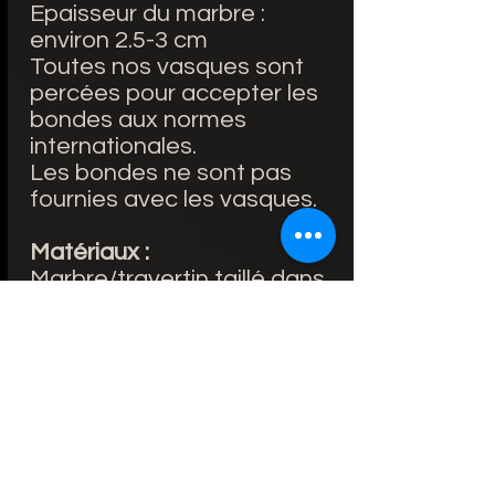
Epaisseur du marbre :
environ 2.5-3 cm
Toutes nos vasques sont
percées pour accepter les
bondes aux normes
internationales.
Les bondes ne sont pas
fournies avec les vasques.
Matériaux :
Marbre/travertin taillé dans
la masse.
La vasque a ensuite reçu
un traitement hydrofuge.
Entretien :
Un entretien facile : Il est
recommandé de nettoyer
votre vasque en marbre