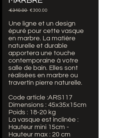
MARBRE
Regular
Sale
 €340.00 
€300.00
Price
Price
Une ligne et un design
épuré pour cette vasque
en marbre. La matière
naturelle et durable
apportera une touche
contemporaine à votre
salle de bain. Elles sont
réalisées en marbre ou
travertin pierre naturelle.
Code article :ARS117
Dimensions : 45x35x15cm
Poids : 18-20 kg
La vasque est inclinée :
Hauteur mini 15cm -
Hauteur max : 20 cm