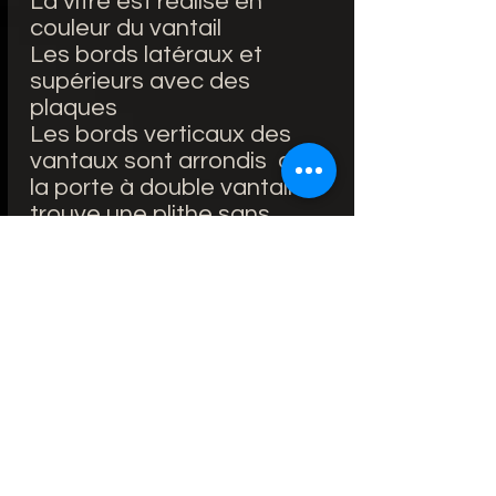
La vitre est realisé en
couleur du vantail
Les bords latéraux et
supérieurs avec des
plaques
Les bords verticaux des
vantaux sont arrondis dans
la porte à double vantail se
trouve une plithe sans
feuillure
ÉQUIPEMENT STANDARD:
Portes avec feuillure:
serrure retrait de 72 mm
pour clé reproductible, WC
verrou ou cylindre de
serrure breveté
Portes avec feuillure:
charnières standardes à