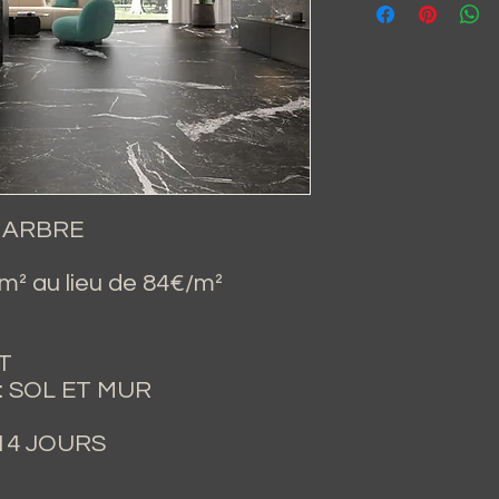
MARBRE
² au lieu de 84€/m²
T
: SOL ET MUR
-14 JOURS