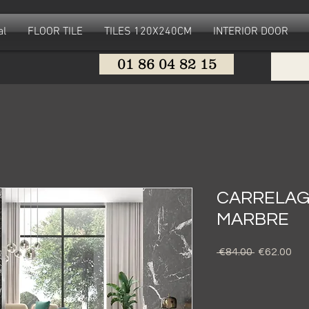
al
FLOOR TILE
TILES 120X240CM
INTERIOR DOOR
01 86 04 82 15
CARRELAG
MARBRE
Regular
Sal
 €84.00 
€62.00
Price
Pri