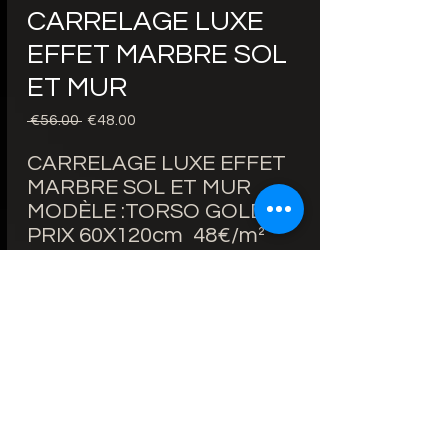
CARRELAGE LUXE
EFFET MARBRE SOL
ET MUR
Regular
Sale
 €56.00 
€48.00
Price
Price
CARRELAGE LUXE EFFET
MARBRE SOL ET MUR
MODÈLE :TORSO GOLD
PRIX 60X120cm 48€/m²
AU LIEU DE 56€/m²
BORDS RECTIFIÉS
ÉPAISSEUR : 9mm
FINITION : BRILLANTE
ZONE D'UTILISATION : SOL
ET MUR