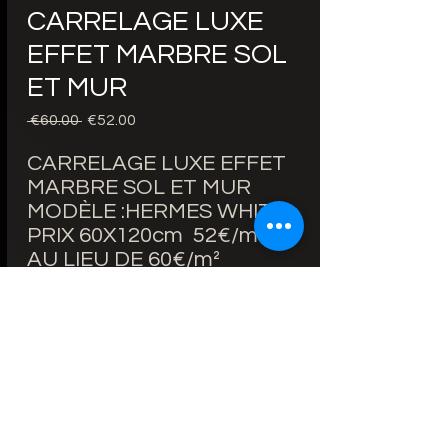
CARRELAGE LUXE
EFFET MARBRE SOL
ET MUR
Regular
Sale
 €60.00 
€52.00
Price
Price
CARRELAGE LUXE EFFET
MARBRE SOL ET MUR
MODÈLE :HERMES WHITE
PRIX 60X120cm 52€/m²
AU LIEU DE 60€/m²
BORDS RECTIFIÉS
ÉPAISSEUR : 9mm
FINITION : BRILLANTE
ZONE D'UTILISATION : SOL
ET MUR
DELAI : 2-3 SEMAINES