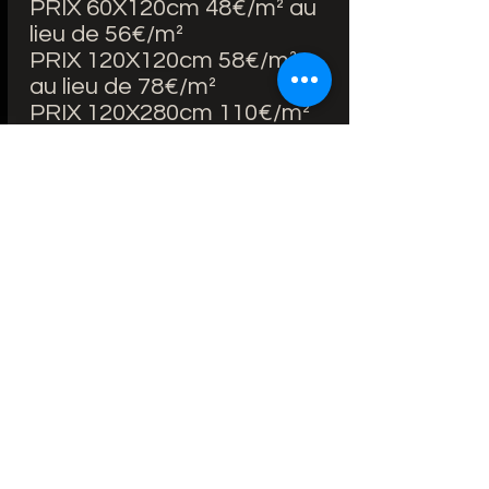
PRIX 60X120cm 48€/m² au
lieu de 56€/m²
PRIX 120X120cm 58€/m²
au lieu de 78€/m²
PRIX 120X280cm 110€/m²
au lieu de 165€/m²
BORDS RECTIFIÉS
ÉPAISSEUR 60*120 : 9mm
ÉPAISSEUR 120*120 :
9.3mm
ÉPAISSEUR 120*280 : 6mm
FINITION : MAT/POLI
ZONE D'UTILISATION : SOL
ET MUR
DELAI LIVRAISON : 7-14
JOURS