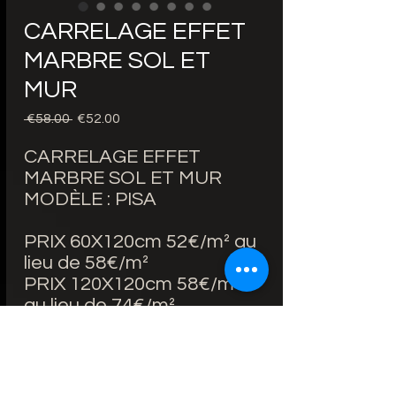
CARRELAGE EFFET
MARBRE SOL ET
MUR
Regular
Sale
 €58.00 
€52.00
Price
Price
CARRELAGE EFFET
MARBRE SOL ET MUR
MODÈLE : PISA
PRIX 60X120cm 52€/m² au
lieu de 58€/m²
PRIX 120X120cm 58€/m²
au lieu de 74€/m²
PRIX 120X260cm 130€/m²
au lieu de 156€/m²
BORDS RECTIFIÉS