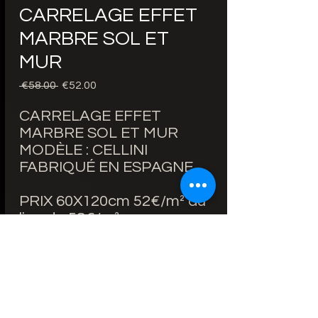
CARRELAGE EFFET
MARBRE SOL ET
MUR
Regular
Sale
 €58.00 
€52.00
Price
Price
CARRELAGE EFFET
MARBRE SOL ET MUR
MODÈLE : CELLINI
FABRIQUÉ EN ESPAGNE
PRIX 60X120cm 52€/m² au
lieu de 58€/m²
PRIX 120X120cm 58€/m²
au lieu de 74€/m²
BORDS RECTIFIÉS
ÉPAISSEUR : 10mm