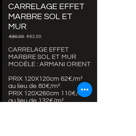
CARRELAGE EFFET
MARBRE SOL ET
MUR
Regular
Sale
 €80.00 
€62.00
Price
Price
CARRELAGE EFFET
MARBRE SOL ET MUR
MODÈLE : ARMANI ORIENT
PRIX 120X120cm 62€/m²
au lieu de 80€/m²
PRIX 120X260cm 110€/m²
au lieu de 132€/m²
BORDS RECTIFIÉS
ÉPAISSEUR 120X120cm :
10.3mm