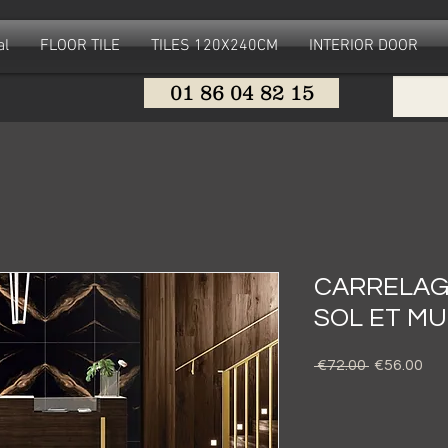
al
FLOOR TILE
TILES 120X240CM
INTERIOR DOOR
01 86 04 82 15
CARRELAG
SOL ET M
Regular
Sal
 €72.00 
€56.00
Price
Pri