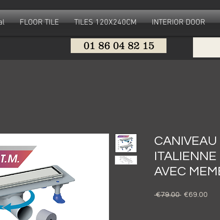
al
FLOOR TILE
TILES 120X240CM
INTERIOR DOOR
01 86 04 82 15
CANIVEAU
ITALIENNE
AVEC MEM
Regular
Sal
 €79.00 
€69.00
Price
Pri