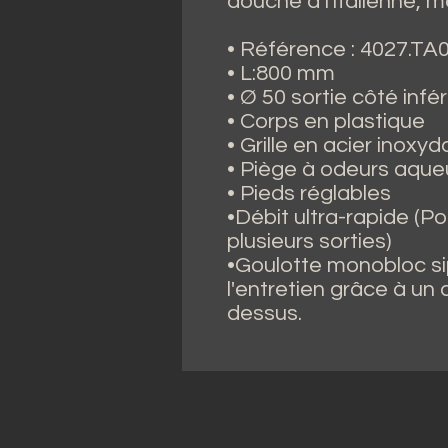
douche à l'italienne,
• Référence : 4027.TA
• L:800 mm
• Ø 50 sortie côté infé
• Corps en plastique
• Grille en acier inoxyd
• Piège à odeurs aque
• Pieds réglables
•Débit ultra-rapide (Po
plusieurs sorties)
•Goulotte monobloc si
l'entretien grâce à un 
dessus.