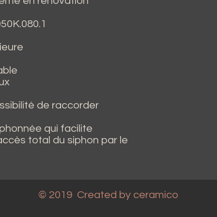
 même en rénovation
050K.080.1
rieure
able
ux
ssibilité de raccorder
phonnée qui facilite
accès total du siphon par le
© 2019 Created
by ceramico