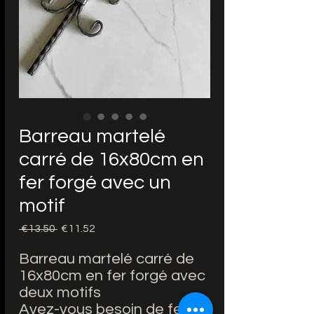
Barreau martelé
carré de 16x80cm en
fer forgé avec un
motif
Regular
Sale
 €13.50 
€11.52
Price
Price
Barreau martelé carré de
16x80cm en fer forgé avec
deux motifs
Avez-vous besoin de fers