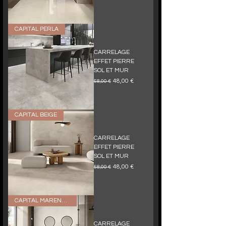
CAPITAL PERLA
CARRELAGE
EFFET PIERRE
SOL ET MUR
Prix original
Prix promotionnel
48,00 €
58,00 €
CAPITAL BEIGE
CARRELAGE
EFFET PIERRE
SOL ET MUR
Prix original
Prix promotionnel
48,00 €
58,00 €
CAPITAL MARENGO
CARRELAGE