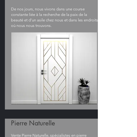
De nos jours, nous vivons dans une course
constante liée à la recherche de la paix de la
beauté et d’un asile chez nous et dans les endroits
où nous nous trouvons.
Pierre Naturelle
Vente Pierre Naturelle, spécialistes en pierre