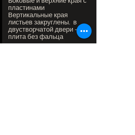
Боковые и верхние края с
пластинами
Вертикальные края
листьев закруглены. в
двустворчатой двери -
плита без фальца
СТАНДАРТНОЕ
ОБОРУДОВАНИЕ:
Двери с фальцем:
выдвижной замок 72 мм
для воспроизводимого
ключа, замок для унитаза
или запатентованная
личинка замка
Двери с фальцем:
стандартные шарнирные
петли,