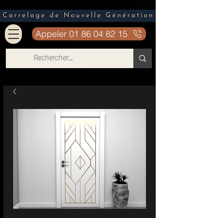
Appeler 01 86 04 82 15