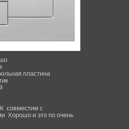
шо
а
рольная пластина
тик
й
К совместим с
и Хорошо и это по очень