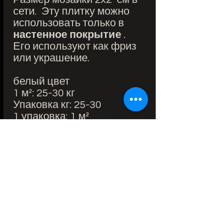
сети. Эту плитку можно
использовать только в
настенное покрытие
.
Его используют как фриз
или украшение.
белый цвет
1 м²: 25-30 кг
Упаковка кг: 25-30
1 упаковка: 1 м²
Размер: 30x30 см 9,5 € /
шт.
Место использования:
Интерьер и экстерьер /
ванная
Основной материал:
мрамор