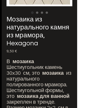
Мозаика из
натурального камня
из мрамора,
Hexagona
9,50 €
Цена
В
мозаика
Шестиугольник камень
30x30 см, это
мозаика
из
натурального
полированного мрамора.
Шестиугольной формы,
это
мозаика для ванной
закреплен в тренде.
Размер мозаики 2x2 см в