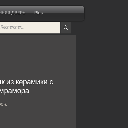
ННЯЯ ДВЕРЬ
Plus
 из керамики с
мрамора
ая
00 €
Спеццена