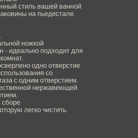
нный стиль вашей ванной
аковины на пьедестале.
.
тальной ножкой
н - идеально подходит для
комнат.
осверлено одно отверстие
использования со
аза с одним отверстием.
чественной нержавеющей
ытием.
 сборе
которую легко чистить