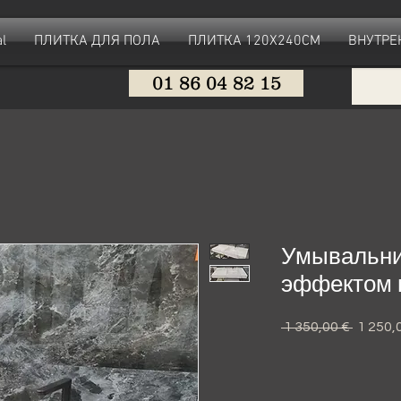
l
ПЛИТКА ДЛЯ ПОЛА
ПЛИТКА 120X240CM
ВНУТРЕ
01 86 04 82 15
Умывальник
эффектом 
 1 350,00 € 
Обычн
1 250,
цена