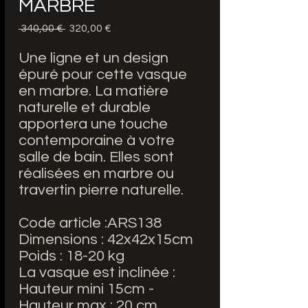
MARBRE
 340,00 € 
Обычная
320,00 €
Спеццена
цена
Une ligne et un design
épuré pour cette vasque
en marbre. La matière
naturelle et durable
apportera une touche
contemporaine à votre
salle de bain. Elles sont
réalisées en marbre ou
travertin pierre naturelle.
Code article :ARS138
Dimensions : 42x42x15cm
Poids : 18-20 kg
La vasque est inclinée :
Hauteur mini 15cm -
Hauteur max : 20 cm