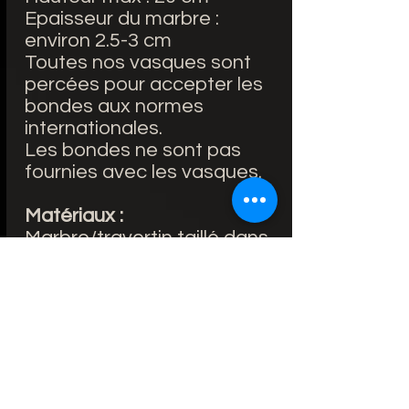
Epaisseur du marbre :
environ 2.5-3 cm
Toutes nos vasques sont
percées pour accepter les
bondes aux normes
internationales.
Les bondes ne sont pas
fournies avec les vasques.
Matériaux :
Marbre/travertin taillé dans
la masse.
La vasque a ensuite reçu
un traitement hydrofuge.
Entretien :
Un entretien facile : Il est
recommandé de nettoyer