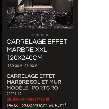
CARRELAGE EFFET
MARBRE XXL
120X240CM
 130,00 € 
Обычная
96,00 €
Спеццена
цена
CARRELAGE EFFET
MARBRE SOL ET MUR
MODÈLE : PORTORO
GOLD
SUPER PROMO !!!
PRIX 120X240cm 96€/m²