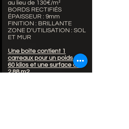
au lieu de 130€/m²
BORDS RECTIFIÉS
ÉPAISSEUR : 9mm
FINITION : BRILLANTE
ZONE D'UTILISATION : SOL
ET MUR
Une boite contient 1
carreaux pour un poids de
60 kilos et une surface de
2.88 m2
• Versatilité d'utilisation sur
surfaces d'intérieur et
extérieur.
• Inaltérabilité du produit.
• Idéal pour l'utilisation dans
les façades ventilées ou
collées avec une