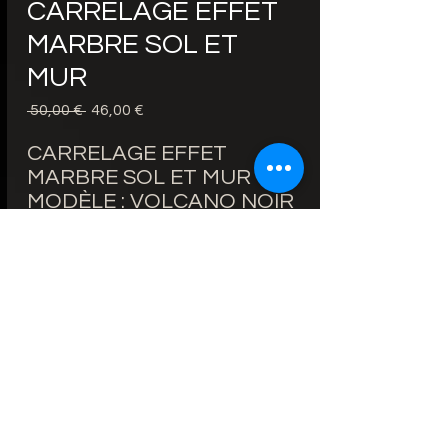
CARRELAGE EFFET
MARBRE SOL ET
MUR
 50,00 € 
Обычная
46,00 €
Спеццена
цена
CARRELAGE EFFET
MARBRE SOL ET MUR
MODÈLE : VOLCANO NOIR
PRIX 60X120cm 46€/m² au
lieu de 50€/m²
BORDS RECTIFIÉS
ÉPAISSEUR : 9mm
FINITION : BRILLANTE
ZONE D'UTILISATION : SOL
ET MUR