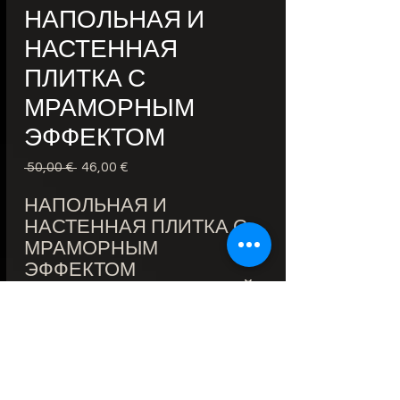
НАПОЛЬНАЯ И
НАСТЕННАЯ
ПЛИТКА С
МРАМОРНЫМ
ЭФФЕКТОМ
 50,00 € 
Обычная
46,00 €
Спеццена
цена
НАПОЛЬНАЯ И
НАСТЕННАЯ ПЛИТКА С
МРАМОРНЫМ
ЭФФЕКТОМ
МОДЕЛЬ: АСЕЛЬ БЕЛЫЙ /
СЕРЫЙ / БЕЖЕВЫЙ
60X120 см
ЦЕНА: 38 € / м²
ПРАВИЛЬНЫЕ КРАЯ
ТОЛЩИНА: 11мм