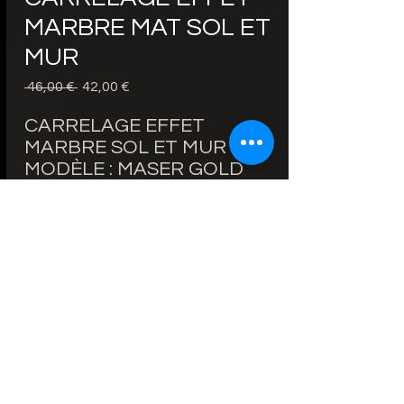
MARBRE MAT SOL ET
MUR
 46,00 € 
Обычная
42,00 €
Спеццена
цена
CARRELAGE EFFET
MARBRE SOL ET MUR
MODÈLE : MASER GOLD
PRIX 60X120cm 42€/m² au
lieu de 46€/m²
BORDS RECTIFIÉS
ÉPAISSEUR : 9mm
FINITION : MAT
ZONE D'UTILISATION : SOL
ET MUR
© 2019 Создано
ceramico