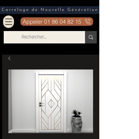
Appeler 01 86 04 82 15