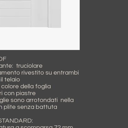
MDF
ante: truciolare
mento rivestito su entrambi
l telaio
l colore della foglia
ri con piastre
foglie sono arrotondati nella
n plite senza battuta
STANDARD:
rratura a scomparsa 72 mm