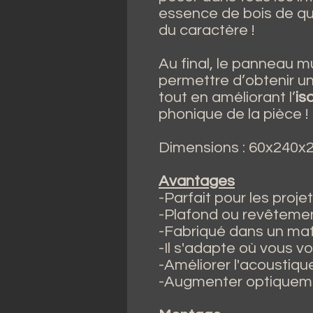
essence de bois de qua
du caractère !
Au final, le panneau m
permettre d’obtenir u
tout en améliorant l’
is
phonique de la pièce !
Dimensions : 60x240x
Avantages
-Parfait pour les proje
-Plafond ou revêtemen
-Fabriqué dans un mat
-Il s'adapte où vous v
-Améliorer l'acoustique
-Augmenter optiqueme