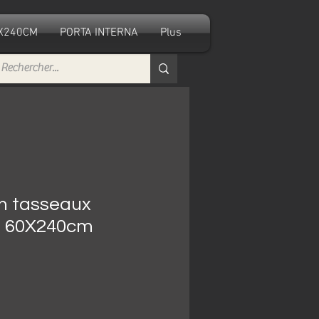
0X240CM
PORTA INTERNA
Plus
n tasseaux
e 60X240cm
Prezzo
€
scontato