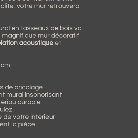
lité. Votre mur retrouvera
ural en tasseaux de bois va
n magnifique mur décoratif
olation acoustique
et
2cm
ts de bricolage
t mural insonorisant
ériau durable
oulez
 de votre intérieur
nt la pièce