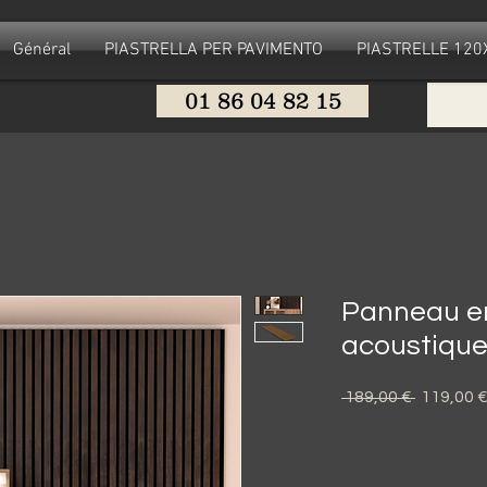
Général
PIASTRELLA PER PAVIMENTO
PIASTRELLE 12
01 86 04 82 15
Panneau e
acoustiqu
Prezzo
 189,00 € 
119,00 
regolare