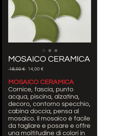
MOSAICO CERAMICA
Prezzo
Prezzo
 18,00 € 
14,00 €
regolare
scontato
MOSAICO CERAMICA
Cornice, fascia, punto
acqua, piscina, alzatina,
decoro, contorno specchio,
cabina doccia, pensa al
mosaico. Il mosaico è facile
da tagliare e posare e offre
una moltitudine di colori in