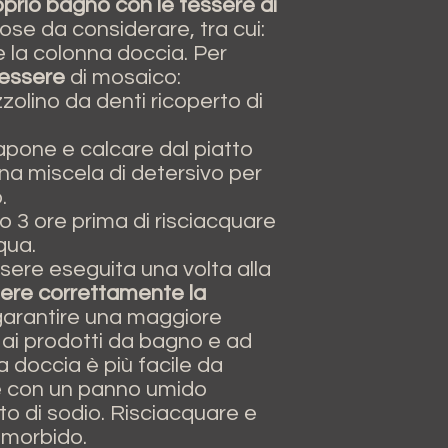
oprio bagno con le tessere di
cose da considerare, tra cui:
 e la colonna doccia. Per
essere
di mosaico:
olino da denti ricoperto di
sapone e calcare dal piatto
na miscela di detersivo per
.
o 3 ore prima di risciacquare
qua.
sere eseguita una volta alla
re correttamente la
arantire una maggiore
ai prodotti da bagno e ad
a doccia è più facile da
re con un panno umido
o di sodio. Risciacquare e
 morbido.