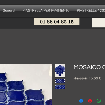
Général
PIASTRELLA PER PAVIMENTO
PIASTRELLE 12
01 86 04 82 15
MOSAICO 
Prezzo
Pr
 19,00 € 
15,00 €
regolare
sc