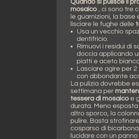
Quando si pulisce il pr
mosaico
, ci sono tre 
le guarnizioni, la base
lisciare le
fughe delle
t
Usa un vecchio spazz
dentifricio.
Rimuovi i residui di 
doccia applicando u
piatti e aceto bianco
Lasciare agire per 2 
con abbondante ac
La pulizia dovrebbe es
settimana per
mantene
tessera di mosaico
e g
durata. Meno esposta 
altro sporco, la colonn
pulire. Basta strofina
cosparso di bicarbonat
lucidare con un panno