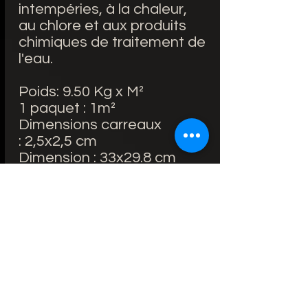
intempéries, à la chaleur,
au chlore et aux produits
chimiques de traitement de
l'eau.
Poids: 9.50 Kg x M²
1 paquet : 1m²
Dimensions carreaux
: 2,5x2,5 cm
Dimension : 33x29.8 cm
7.5€/unité
Lieu d'utilisation: Intérieur
et extérieur / Salle de bain
Matière principale: Emaux
de verre
Résistant au gel : Oui
Fabriquée en Espagne
Conseil avant la pose : le