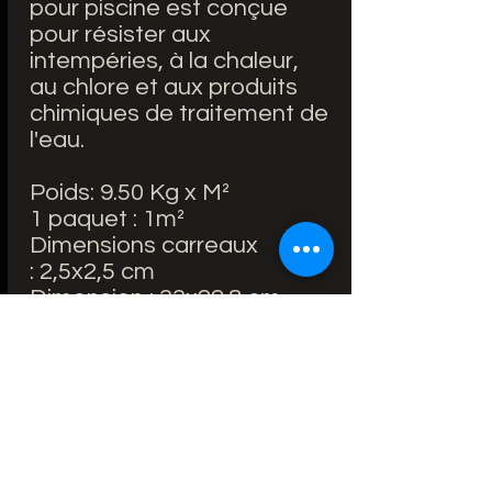
pour piscine est conçue
pour résister aux
intempéries, à la chaleur,
au chlore et aux produits
chimiques de traitement de
l'eau.
Poids: 9.50 Kg x M²
1 paquet : 1m²
Dimensions carreaux
: 2,5x2,5 cm
Dimension : 33x29.8 cm
7.5€/unité
Lieu d'utilisation: Intérieur
et extérieur / Salle de bain
Matière principale: Emaux
de verre
Résistant au gel : Oui
Fabriquée en Espagne