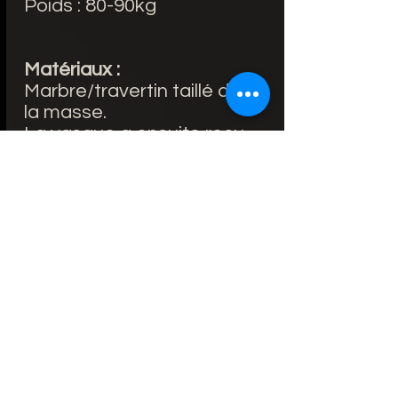
Poids : 80-90kg
Matériaux :
Marbre/travertin taillé dans
la masse.
La vasque a ensuite reçu
un traitement hydrofuge.
Entretien :
Un entretien facile : Il est
recommandé de nettoyer
votre vasque en marbre
avec du savon noir et de
l'eau.
Il faut d'éviter tout
traitement à base d'acide
ou de produit anticalcaire
sur une vasque en marbre.