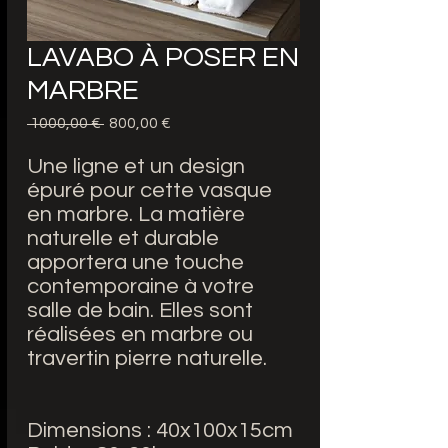
LAVABO À POSER EN
MARBRE
Prezzo
Prezzo
 1000,00 € 
800,00 €
regolare
scontato
Une ligne et un design
épuré pour cette vasque
en marbre. La matière
naturelle et durable
apportera une touche
contemporaine à votre
salle de bain. Elles sont
réalisées en marbre ou
travertin pierre naturelle.
Dimensions : 40x100x15cm