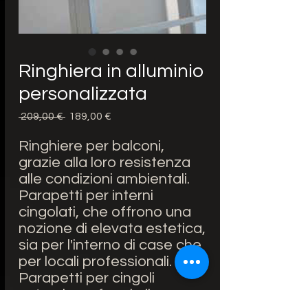
Ringhiera in alluminio
personalizzata
Prezzo
Prezzo
 209,00 € 
189,00 €
regolare
scontato
Ringhiere per balconi,
grazie alla loro resistenza
alle condizioni ambientali.
Parapetti per interni
cingolati, che offrono una
nozione di elevata estetica,
sia per l'interno di case che
per locali professionali.
Parapetti per cingoli
esterni, conformi alle