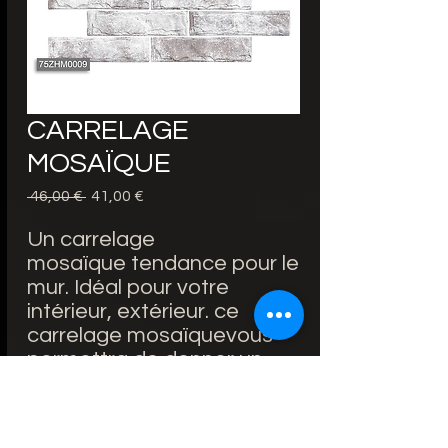
CARRELAGE
MOSAÏQUE
Prezzo
Prezzo
 46,00 € 
41,00 €
regolare
scontato
Un carrelage
mosaïque tendance pour le
mur. Idéal pour votre
intérieur, extérieur. ce
carrelage mosaïquevous
permettra de donner un
style inédit à votre maison.
Forme : Rectangle zigzag