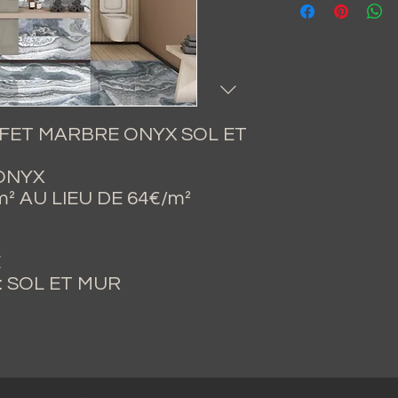
FET MARBRE ONYX SOL ET
ONYX
² AU LIEU DE 64€/m²
E
: SOL ET MUR