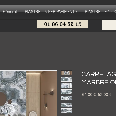
Général
PIASTRELLA PER PAVIMENTO
PIASTRELLE 12
01 86 04 82 15
CARRELAG
MARBRE O
Prezzo
Pr
 64,00 € 
52,00 €
regolare
sc