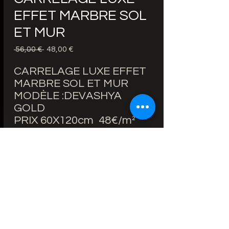
EFFET MARBRE SOL
ET MUR
Prezzo
Prezzo
 56,00 € 
48,00 €
regolare
scontato
CARRELAGE LUXE EFFET
MARBRE SOL ET MUR
MODÈLE :DEVASHYA
GOLD
PRIX 60X120cm 48€/m²
AU LIEU DE 56€/m²
BORDS RECTIFIÉS
ÉPAISSEUR : 9mm
FINITION : BRILLANTE
ZONE D'UTILISATION : SOL
ET MUR