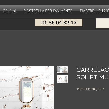
Général
PIASTRELLA PER PAVIMENTO
PIASTRELLE 12
01 86 04 82 15
CARRELAG
SOL ET M
Prezzo
Pr
 54,00 € 
48,00 €
regolare
sc