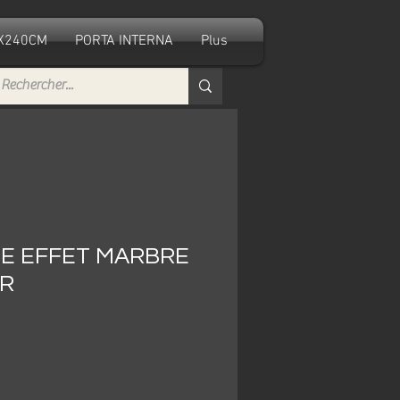
0X240CM
PORTA INTERNA
Plus
E EFFET MARBRE
UR
ezzo
ontato