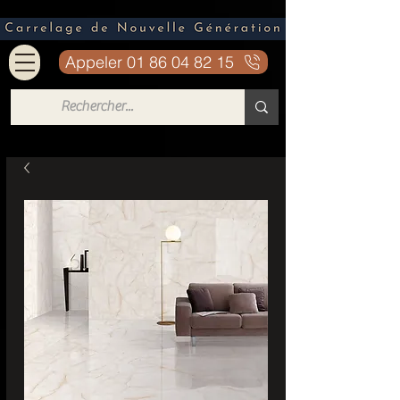
Appeler 01 86 04 82 15